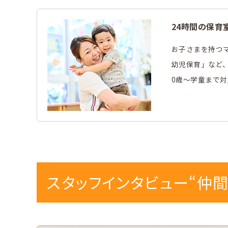
突撃レポート
仲
24時間の保育
お子さまを持つ
幼児保育」など
募
0歳～学童まで対
採用
0
スタッフインタビュー“仲