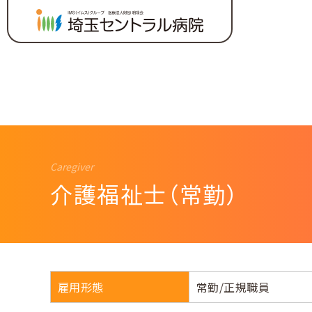
介護福祉士（常勤）
ージ
ワー
雇用形態
常勤/正規職員
セントラル〈部署紹介〉
採用