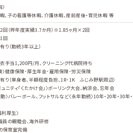
暇〉
、子の看護等休暇、介護休暇、産前産後・育児休暇 等
2回（昨年度実績3.7か月）※1.85ヶ月×2回
1回
〉有り（勤続3年以上）
白衣手当1,200円/月、クリーニング代病院持ち
険〉健康保険･厚生年金･雇用保険･労災保険
〉有り（単身者、半額程度負担、1R･1K ふじみ野駅周辺）
ミュニティ「くたかけ会」〉ボーリング大会、納涼会、忘年会
動〉バレーボール、フットサルなど〈永年勤続〉10年・20年・30年・
福利厚生〉
職員の親睦会、海外研修
間の保育室完備