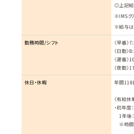
◎上記給
※IMS
※給与は
勤務時間/シフト
〈早番〉7:
〈日勤〉8:
〈遅番〉10
〈夜勤〉17
休日・休暇
年間118
〈有給休
・初年度
1年後：
※時間