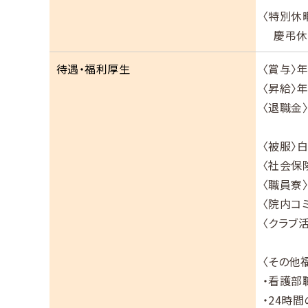
〈特別休
慶弔休暇
待遇・福利厚生
〈賞与〉年
〈昇給〉年
〈退職金
〈被服〉
〈社会保
〈職員寮
〈院内コ
〈クラブ活
〈その他
・看護部
・24時