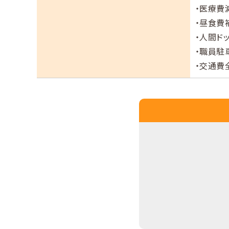
・医療費減
・昼食費
・人間ド
・職員駐
・交通費