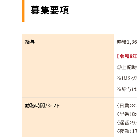
募集要項
給与
時給1,3
【令和8
◎上記時
※IMS
※給与は
勤務時間/シフト
〈日勤〉8:
〈早番〉8:
〈遅番〉9:
〈夜勤〉17