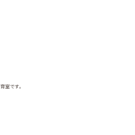
間たちのご紹介
集要項
エントリー・ご相談
育室です。
ご相談はお電話で！
49-259-0161
月～土曜 8:30～17:00
（休診日除く）