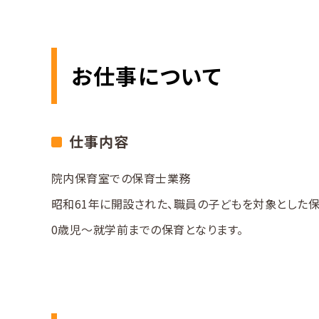
突撃レポート
仲
お仕事について
募
仕事内容
採用
院内保育室での保育士業務
昭和61年に開設された、職員の子どもを対象とした保
0歳児～就学前までの保育となります。
0