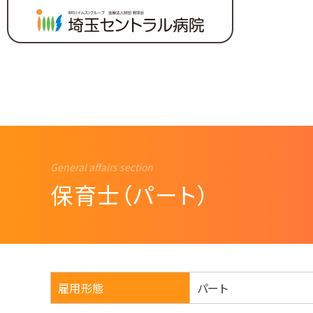
保育士（パート）
ージ
ワー
雇用形態
パート
セントラル〈部署紹介〉
採用