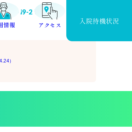
049-259-0161
入院待機状況
用情報
アクセス
介
案内
ご案内
イン予約
介
4.24）
運転支援
括支援センター
ロナウイルス感染症に対
り組み