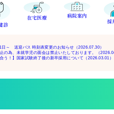
病院案内
在宅医療
採
健診
針
面会・お見舞い
外来担当医表
訪問リハビリテーション
概要・沿革
病棟紹
内科
フロア
8月1日～ 送迎バス 時刻表変更のお知らせ
（2026.07.30）
外来
入院ガイド
発熱外来
病棟紹介
個室の
オンラ
部署紹
止の為、未就学児の面会は禁止いたしております。
（2026.0
健康診断
デジタルパンフレット
自動車
地域包
合う！】国家試験終了後の新卒採用について
（2026.03.01）
予防接種
公開講座・地域活動
新型コ
する取
掲示事項
患者の権利と責務