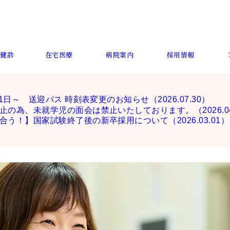
･健診
在宅医療
病院案内
採用情報
れ
れ
療
・基本方
面会・お見舞い
外来担当医表
訪問リハビリテーショ
概要・沿革
病棟紹介
内科
フロア案内
ン
8月1日～ 送迎バス 時刻表変更のお知らせ
（2026.07.30）
・認知症
入院ガイド
発熱外来
個室のご案内
オンライン予約
病棟紹介
部署紹介
止の為、未就学児の面会は禁止いたしております。
（2026.0
合う！】国家試験終了後の新卒採用について
（2026.03.01）
健康診断
デジタルパンフレット
自動車運転支援
地域包括支援セン
設
予防接種
公開講座・地域活動
新型コロナウイル
染症に対する取り
゙定める
患者の権利と責務