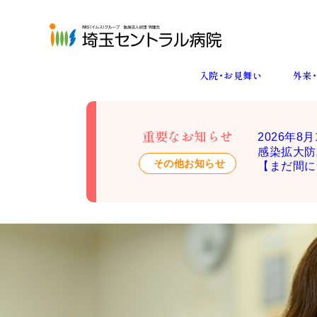
入院･お見舞い
外来
入院までの流
外来受診の流
訪問看護・診
ご挨拶・理念
針
重要なお知らせ
2026年
人工透析
もの忘れ相談
外来
所属医師
感染拡大防
その他お知らせ
【まだ間に
専門検査
広報誌
外来栄養指導
併設・連携施
厚生労働大臣か
掲示事項