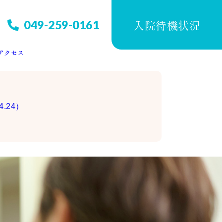
入院待機状況
049-259-0161
アクセス
4.24）
ター
ス感
組み