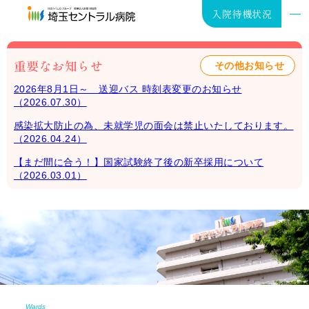
入院待機状況
重要なお知らせ
その他お知らせ
2026年8月1日～ 送迎バス 時刻表変更のお知らせ
（2026.07.30）
入院･お見舞い
感染拡大防止の為、未就学児の面会は禁止いたしております。
（2026.04.24）
外来･健診
【まだ間に合う！】国家試験終了後の新卒採用について
（2026.03.01）
在宅医療
病院案内