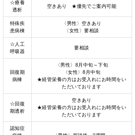
☆療養
空きあり ★優先でご案内可能
透析
特殊疾
〈男性〉空きあり
患病棟
〈女性〉要相談
☆人工
要相談
呼吸器
〈男性〉8月中旬～下旬
回復期
〈女性〉8月中旬
病棟
★経管栄養の方はお受入れにお時間をい
ただいております
空きあり
☆回復
★経管栄養の方はお受入れにお時間をい
期透析
ただいております
認知症