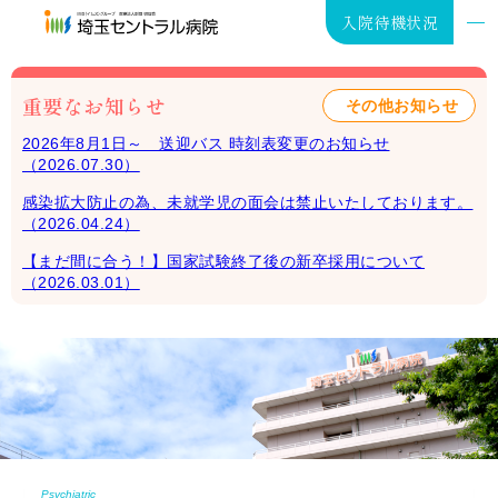
入院待機状況
重要なお知らせ
その他お知らせ
2026年8月1日～ 送迎バス 時刻表変更のお知らせ
（2026.07.30）
入院･お見舞い
感染拡大防止の為、未就学児の面会は禁止いたしております。
（2026.04.24）
外来･健診
【まだ間に合う！】国家試験終了後の新卒採用について
（2026.03.01）
在宅医療
病院案内