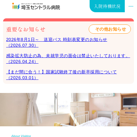
入院待機状況
重要なお知らせ
その他お知らせ
2026年8月1日～ 送迎バス 時刻表変更のお知らせ
（2026.07.30）
入院･お見舞い
感染拡大防止の為、未就学児の面会は禁止いたしております。
（2026.04.24）
外来･健診
【まだ間に合う！】国家試験終了後の新卒採用について
（2026.03.01）
在宅医療
病院案内