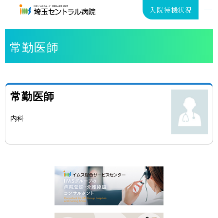
入院待機状況
常勤医師
入院･お見舞い
常勤医師
外来･健診
内科
在宅医療
病院案内